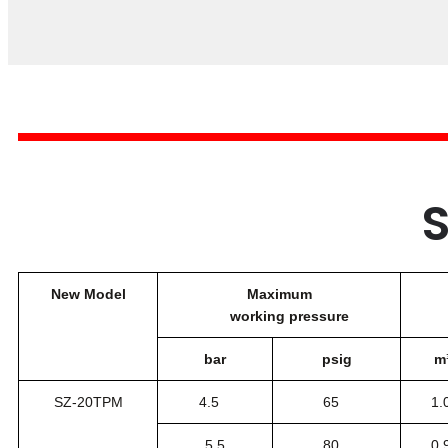
New Model
Maximum
working pressure
bar
psig
m
SZ-20TPM
4.5
65
1.
5.5
80
0.