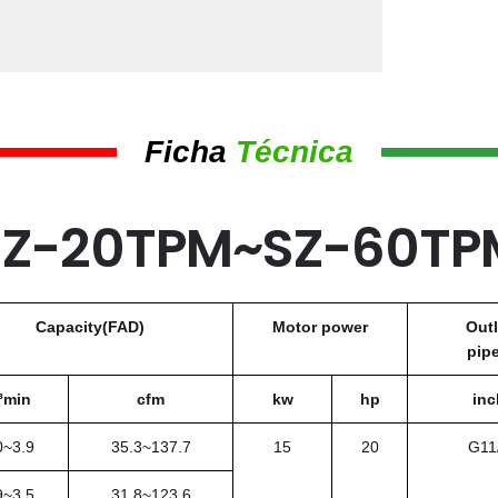
Ficha
Técnica
SZ-20TPM~SZ-60TP
Capacity(FAD)
Motor power
Outl
pipe 
³min
cfm
kw
hp
inc
0~3.9
35.3~137.7
15
20
G11
9~3.5
31.8~123.6