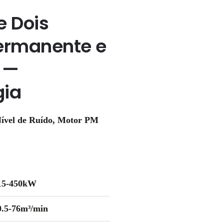
e Dois
ermanente e
 —
gia
 Nível de Ruído, Motor PM
15-450kW
0.5-76m³/min