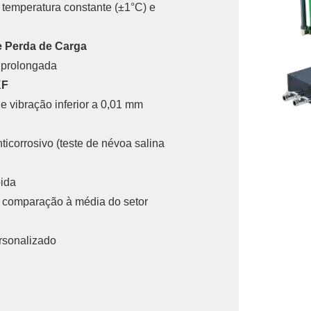
 temperatura constante (±1°C) e
de Perda de Carga
l prolongada
KF
de vibração inferior a 0,01 mm
corrosivo (teste de névoa salina
pida
m comparação à média do setor
rsonalizado