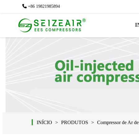
+86 19821985894
+86 19821985894
I
INÍCIO
PRODUTOS
Compressor de Ar de